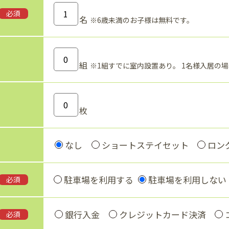
必須
名
※6歳未満のお子様は無料です。
組
※1組すでに室内設置あり。
1名様入居の
枚
なし
ショートステイセット
ロン
駐車場を利用する
駐車場を利用しない
必須
銀行入金
クレジットカード決済
必須