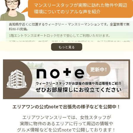
マンスリースタッフが実際に訪れた物件や周辺
環境についてのリアルな声を紹介
高知県庁近くに位置するウィークリー・マンスリーマンションです。全室禁煙で無
料Wi-Fi完備。
1階エントランスはオートロック付きで安心してご利用いただけます。
近隣には高知県庁・市役所・高知大丸・ひろめ市場があり、生活利便性の高い立地
です。
もっと見る
コンビニやスーパーも近く、滞在中の買い物も便利。駐車場は周辺の有料パーキン
グをご利用ください。
エリアワンの公式noteで
出張先の様子などを公開中！
エリアワンマンスリーでは、女性スタッフが
実際に物件のあるエリアに行って
周辺の情報や
グルメ情報などを公式noteで公開しております！