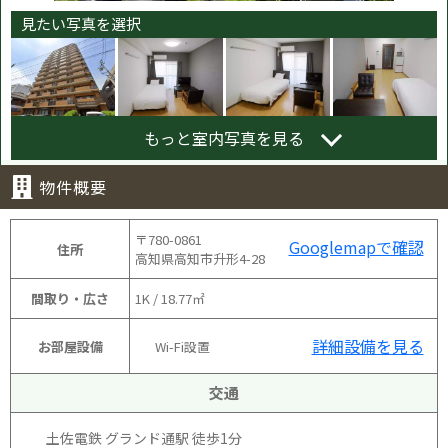
見たい写真を選択
もっと室内写真を見る
物件概要
〒780-0861
Googlemapで確認
住所
高知県高知市升形4-28
間取り・広さ
1K / 18.77㎡
詳細設備を見る
お部屋設備
Wi-Fi設置
交通
土佐電鉄 グランド通駅 徒歩1分