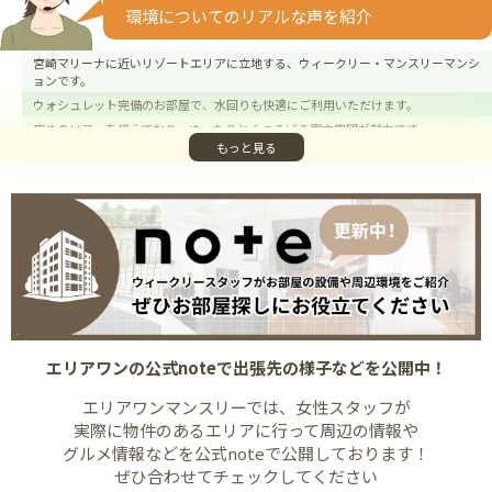
環境についてのリアルな声を紹介
宮崎マリーナに近いリゾートエリアに立地する、ウィークリー・マンスリーマンシ
ョンです。
ウォシュレット完備のお部屋で、水回りも快適にご利用いただけます。
広めのソファを備えており、ゆったりとくつろげる室内空間が魅力です。
もっと見る
室内は無料Wi-Fi完備で、テレワークや長期滞在にも対応しています。
全室禁煙ルームのため、清潔感のある環境でお過ごしいただけます。
近隣駐車場を無料でご利用いただけるため、お車利用の方にも安心です。
マリンレジャーを楽しみたい方にも最適なロケーションで、リゾート滞在におすす
め。
もちろん、出張や研修などビジネス利用にも適した物件です。
お部屋の広さは約24㎡とゆとりがあり、カウンターキッチン付きで自炊もしやすい
仕様です。
クローゼット付きで、荷物が多い方も安心して収納できます。
航空大学校や宮崎大学、各医療機関へのアクセスも良好で、通学・通院にも便利。
エリアワンの公式noteで
出張先の様子などを公開中！
木花・青島・清武・日南市方面へのアクセスも良く、行動範囲が広がる立地です。
エリアワンマンスリーでは、女性スタッフが
実際に物件のあるエリアに行って
周辺の情報や
グルメ情報などを公式noteで公開しております！
ぜひ合わせてチェックしてください