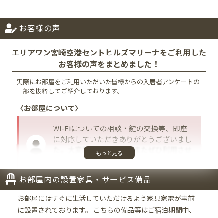
お客様の声
エリアワン宮崎空港セントヒルズマリーナをご利用した
お客様の声をまとめました！
実際にお部屋をご利用いただいた皆様からの入居者アンケートの
一部を抜粋してご紹介しております。
〈お部屋について〉
Wi-Fiについての相談・鍵の交換等、即座
に対応していただきありがとうございまし
た。大変助かりました。またぜひ利用させ
もっと見る
てください。ありがとうございました。
お部屋内の設置家具・サービス備品
〈お手続きやスタッフの対応について〉
お部屋にはすぐに生活していただけるよう家具家電が事前
に設置されております。
こちらの備品等はご宿泊期間中、
メール対応及び契約手続き等が迅速