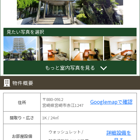
見たい写真を選択
もっと室内写真を見る
物件概要
〒880-0912
Googlemapで確認
住所
宮崎県宮崎市赤江1247
間取り・広さ
1K / 24㎡
詳細設備を
ウォッシュレット
お部屋設備
見る