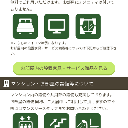
無料でご利用いただけます。
お部屋にアメニティは付いて
おりません。
明るく丁寧で非常にわかりやすかったで
す。
※この口コミは、Webアンケートで集められた意見です。内
※こちらのアイコンは例になります。
容には、回答者の個人的・主観的な表現を含むものがござい
お部屋内の設置家具・サービス備品等については下記からご確認下さ
ます。
い。
お部屋内の設置家具・サービス備品を見る
マンション・お部屋の設備等について
マンション内の設備や共用部の設備も充実しております。
お部屋の設備 同様、ご入居中はご利用して頂けますので不
明点はマンスリースタッフまでお問い合わせください。