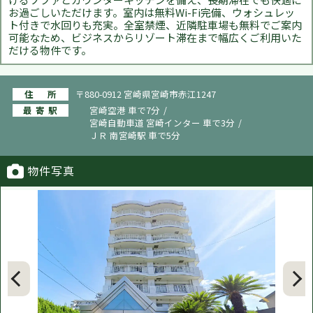
お過ごしいただけます。室内は無料Wi-Fi完備、ウォシュレッ
ト付きで水回りも充実。全室禁煙、近隣駐車場も無料でご案内
可能なため、ビジネスからリゾート滞在まで幅広くご利用いた
だける物件です。
住所
〒880-0912 宮崎県宮崎市赤江1247
最寄駅
宮崎空港 車で7分
宮崎自動車道 宮崎インター 車で3分
ＪＲ 南宮崎駅 車で5分
物件写真