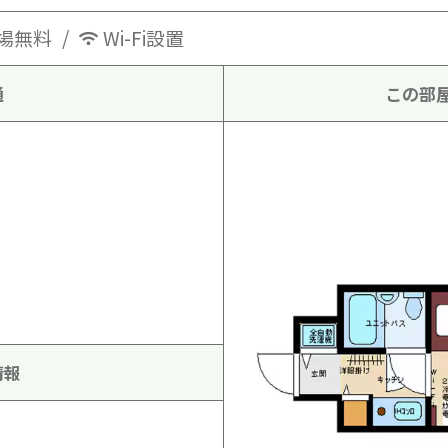
場無料
Wi-Fi設置
通
この部
情報