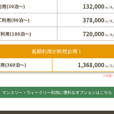
132,000
用(30泊～)
/
4,
円
378,000
利用(90泊～)
/
4,
円
720,000
利用(180泊～)
/
4,
円
長期利用が断然お得！
1,368,000
(360泊～)
/
3,
円
※水道・
マンスリー・ウィークリー利用に便利なオプションはこちら