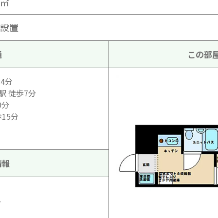
2㎡
Fi設置
通
この部
4分
駅 徒歩7分
0分
15分
情報
分