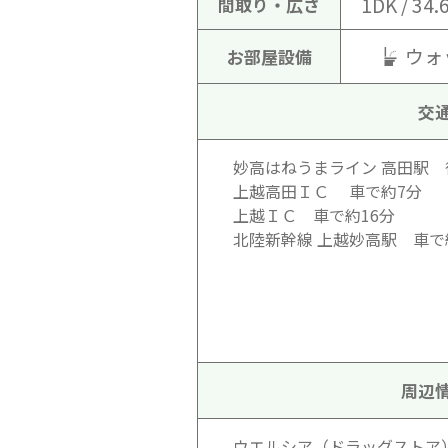
1DK / 34
間取り・広さ
ウォ
お部屋設備
交
妙高はねうまライン 高田駅 
上越高田ＩＣ 車で約7分
上越ＩＣ 車で約16分
北陸新幹線 上越妙高駅 車で
周辺
ウエルシア（ドラッグストア