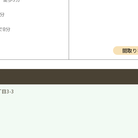
2分
で8分
間取り
目3-3