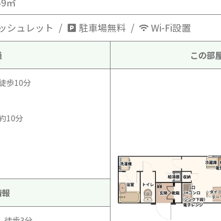
.69㎡
ッシュレット
駐車場無料
Wi-Fi設置
通
この部
徒歩10分
約10分
情報
）徒歩3分