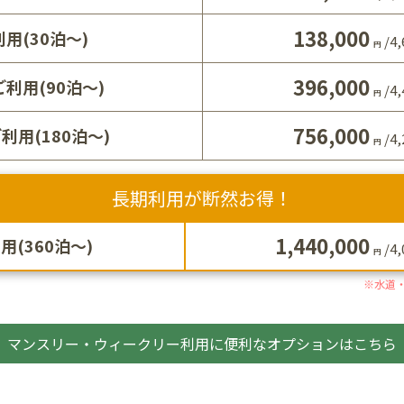
138,000
用(30泊～)
/
4,
円
396,000
利用(90泊～)
/
4,
円
756,000
利用(180泊～)
/
4,
円
長期利用が断然お得！
1,440,000
(360泊～)
/
4,
円
※水道・
マンスリー・ウィークリー利用に便利なオプションはこちら